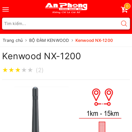
0
Toggle
navigation
Trang chủ
BỘ ĐÀM KENWOOD
Kenwood NX-1200
Kenwood NX-1200
★
★
★
★
★
(2)