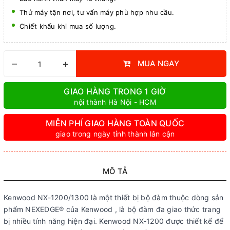
Thử máy tận nơi, tư vấn máy phù hợp nhu cầu.
Chiết khấu khi mua số lượng.
–
+
MUA NGAY
GIAO HÀNG TRONG 1 GIỜ
nội thành Hà Nội - HCM
MIỄN PHÍ GIAO HÀNG TOÀN QUỐC
giao trong ngày tỉnh thành lân cận
MÔ TẢ
Kenwood NX-1200/1300 là một thiết bị bộ đàm thuộc dòng sản
phẩm NEXEDGE® của Kenwood , là bộ đàm đa giao thức trang
bị nhiều tính năng hiện đại. Kenwood NX-1200 được thiết kế để