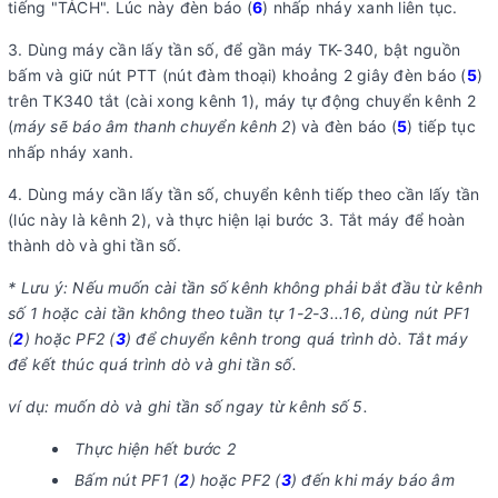
tiếng "TÁCH". Lúc này đèn báo (
6
) nhấp nháy xanh liên tục.
3. Dùng máy cần lấy tần số, để gần máy TK-340, bật nguồn
bấm và giữ nút PTT (nút đàm thoại) khoảng 2 giây đèn báo (
5
)
trên TK340 tắt (cài xong kênh 1), máy tự động chuyển kênh 2
(
máy sẽ báo âm thanh chuyển kênh 2
) và đèn báo (
5
) tiếp tục
nhấp nháy xanh.
4. Dùng máy cần lấy tần số, chuyển kênh tiếp theo cần lấy tần
(lúc này là kênh 2), và thực hiện lại bước 3. Tắt máy để hoàn
thành dò và ghi tần số.
* Lưu ý: Nếu muốn cài tần số kênh không phải bắt đầu từ kênh
số 1 hoặc cài tần không theo tuần tự 1-2-3...16, dùng nút PF1
(
2
) hoặc PF2 (
3
) để chuyển kênh trong quá trình dò. Tắt máy
để kết thúc quá trình dò và ghi tần số.
ví dụ: muốn dò và ghi tần số ngay từ kênh số 5.
Thực hiện hết bước 2
Bấm nút PF1 (
2
) hoặc PF2 (
3
) đến khi máy báo âm