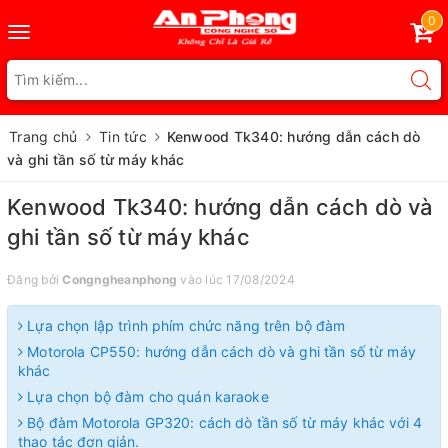
0
Toggle
navigation
Trang chủ
Tin tức
Kenwood Tk340: hướng dẫn cách dò
và ghi tần số từ máy khác
Kenwood Tk340: hướng dẫn cách dò và
ghi tần số từ máy khác
Đăng bởi
Congngheanphong
vào lúc 17/08/2024
Lựa chọn lập trình phím chức năng trên bộ đàm
Motorola CP550: hướng dẫn cách dò và ghi tần số từ máy
khác
Lựa chọn bộ đàm cho quán karaoke
Bộ đàm Motorola GP320: cách dò tần số từ máy khác với 4
thao tác đơn giản.