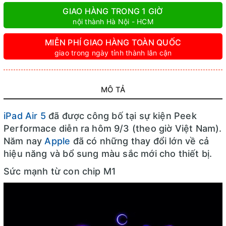
GIAO HÀNG TRONG 1 GIỜ
nội thành Hà Nội - HCM
MIỄN PHÍ GIAO HÀNG TOÀN QUỐC
giao trong ngày tỉnh thành lân cận
MÔ TẢ
iPad Air 5
đã được công bố tại sự kiện Peek
Performace diễn ra hôm 9/3 (theo giờ Việt Nam).
Năm nay
Apple
đã có những thay đổi lớn về cả
hiệu năng và bổ sung màu sắc mới cho thiết bị.
Sức mạnh từ con chip M1