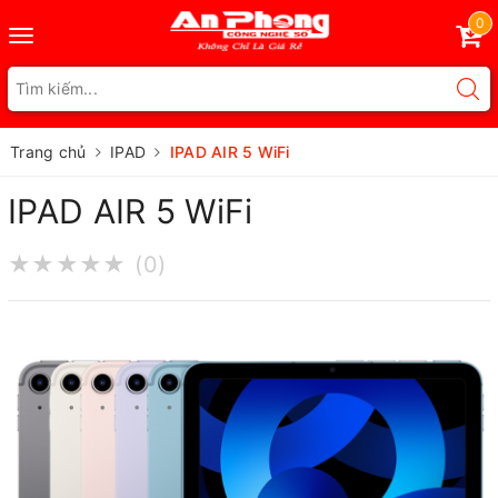
0
Toggle
navigation
Trang chủ
IPAD
IPAD AIR 5 WiFi
IPAD AIR 5 WiFi
★
★
★
★
★
(0)