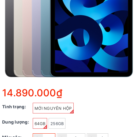
14.890.000₫
Tình trạng:
MỚI NGUYÊN HỘP
Dung lượng:
64GB
256GB