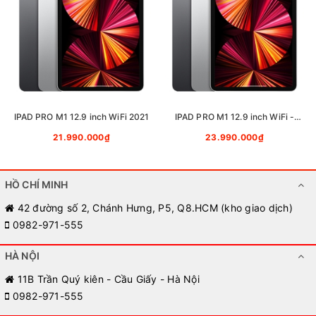
iPad Air 5 có nhiều tính năng đặc biệt: Kết nối Apple Pencil 2,
Kết nối bàn phím rời, Micro kép, Mở khóa bằng vân tay, Nam
IPAD PRO M1 12.9 inch WiFi 2021
IPAD PRO M1 12.9 inch WiFi -
châm và sạc cho Apple Pencil.
Cellular 2021
21.990.000₫
23.990.000₫
Tổng kết lại với những người thích xem phim nghe nhạc, lướt
mạng xã hội giải trí trên một thiết bị màn hình to thì đây là 1
HỒ CHÍ MINH
trong những
máy tính bảng
đáng chú ý.
42 đường số 2, Chánh Hưng, P5, Q8.HCM (kho giao dịch)
0982-971-555
HÀ NỘI
11B Trần Quý kiên - Cầu Giấy - Hà Nội
0982-971-555