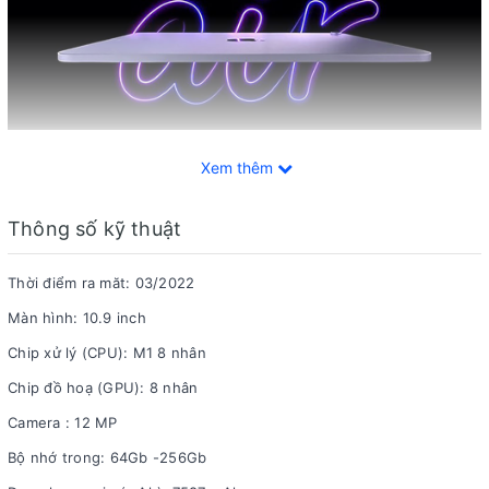
Xem thêm
Apple M1 8 nhân là vi xử lý do chính Apple nghiên cứu và sản
xuất. Con chip này đã được chứng minh sức mạnh qua nhiều
Thông số kỹ thuật
dòng sản phẩm và bây giờ đã xuất hiện trên iPad Air 5. Với 8
nhân CPU, vi xử lý này sẽ giúp thiết bị có thể hoạt động ổn định
Thời điểm ra măt: 03/2022
cùng với
RAM 8 GB
.
Màn hình: 10.9 inch
Thiết kế sang trọng
Chip xử lý (CPU): M1 8 nhân
Chip đồ hoạ (GPU): 8 nhân
Camera : 12 MP
Bộ nhớ trong: 64Gb -256Gb