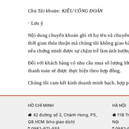
Chủ Tài khoản: KIỀU CÔNG ĐOÀN
· Lưu ý
Nội dung chuyển khoản ghi rõ họ tên và chuyển 
thời gian thỏa thuận mà chúng tôi không giao hà
nếu chứng minh được sự chậm trễ làm ảnh hưởn
Đối với khách hàng có nhu cầu mua số lượng lớn 
thanh toán sẽ được thực hiện theo hợp đồng.
Chúng tôi cam kết kinh doanh minh bạch, hợp p
HỒ CHÍ MINH
HÀ NỘI
42 đường số 2, Chánh Hưng, P5,
11B T
Q8.HCM (kho giao dịch)
Nội
0982-971-555
0982-